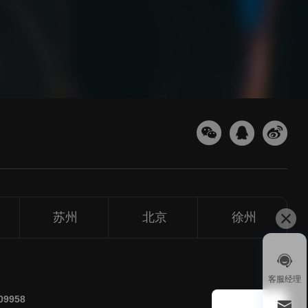
苏州
北京
徐州
1v1
客服经理
微信扫
209958