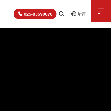

025-83590878
语言
中文
English