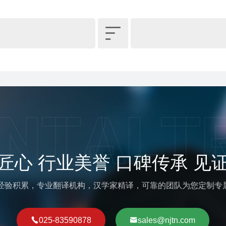

匠心 行业美誉 口碑传承 见
译经验积累，专业翻译机构，汉学家精译，可靠的团队为您定制专
025-83590878
sales@njtn.com