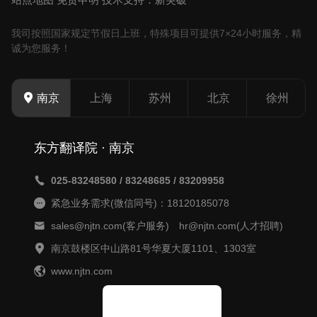
我司按照国家规定节假日上班，特殊项目可提供7×24小时服务，精
诚为您服务！
上海
苏州
北京
徐州
南京
东方翻译院 · 南京
025-83248580 / 83248685 / 83209958
紧急业务需求(微信同号)：18120185078
sales@njtn.com(客户服务) hr@njtn.com(人才招聘)
南京鼓楼区中山路81号华夏大厦1101、1303室
www.njtn.com