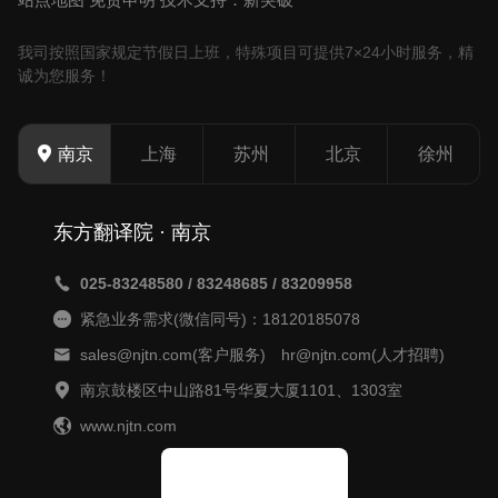
我司按照国家规定节假日上班，特殊项目可提供7×24小时服务，精
诚为您服务！
上海
苏州
北京
徐州
南京
东方翻译院 · 南京
025-83248580 / 83248685 / 83209958
紧急业务需求(微信同号)：18120185078
sales@njtn.com(客户服务) hr@njtn.com(人才招聘)
南京鼓楼区中山路81号华夏大厦1101、1303室
www.njtn.com