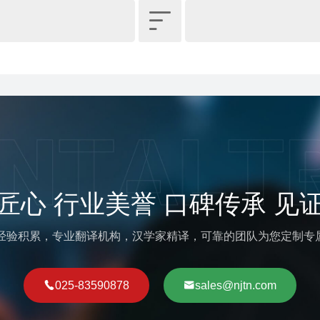

匠心 行业美誉 口碑传承 见
译经验积累，专业翻译机构，汉学家精译，可靠的团队为您定制专
025-83590878
sales@njtn.com