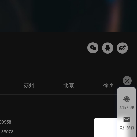
苏州
北京
徐州
1v1
客服经理
微信扫
209958
关注
关注我们
85078
微信扫