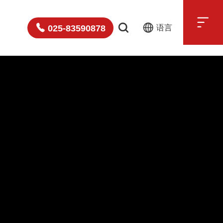

025-83590878
语言
中文
English