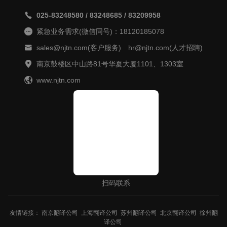
025-83248580 / 83248685 / 83209958
紧急业务需求(微信同号)：18120185078
sales@njtn.com(客户服务) hr@njtn.com(人才招聘)
南京鼓楼区中山路81号华夏大厦1101、1303室
www.njtn.com
扫码联系
友情链接：
南京翻译公司
上海翻译公司
苏州翻译公司
北京翻译公司
徐州翻
译公司