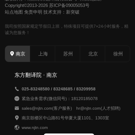
Copyright©2013-2026
苏ICP备09005053号
站点地图
免责申明
技术支持：新突破
我司按照国家规定节假日上班，特殊项目可提供7×24小时服务，精
诚为您服务！
上海
苏州
北京
徐州
南京
东方翻译院 · 南京
025-83248580 / 83248685 / 83209958
紧急业务需求(微信同号)：18120185078
sales@njtn.com(客户服务) hr@njtn.com(人才招聘)
南京鼓楼区中山路81号华夏大厦1101、1303室
www.njtn.com