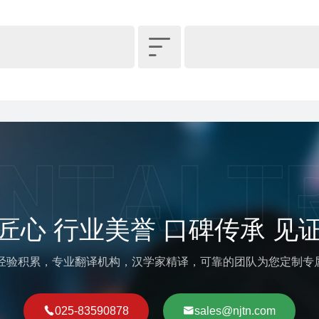

匠心 行业美誉 口碑传承 见
译经验积累，专业翻译机构，汉学家精译，可靠的团队为您定制专
025-83590878
sales@njtn.com