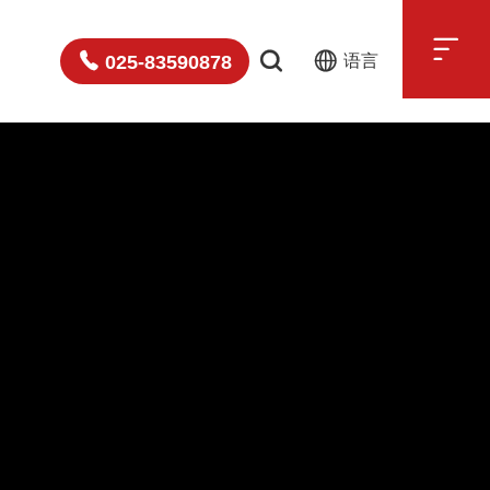

025-83590878
语言
中文
English