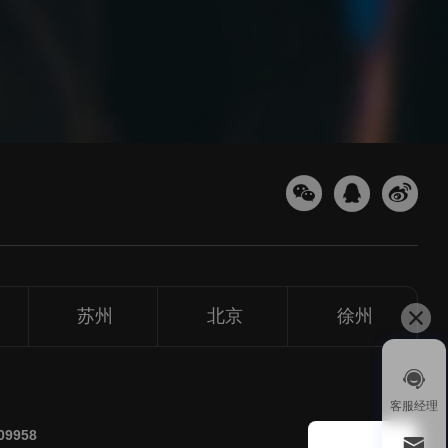
苏州
北京
徐州
1v1
客服经理
微信扫
209958