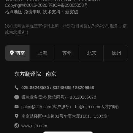
Copyright©2013-2026
苏ICP备09005053号
站点地图
免责申明
技术支持：新突破
我司按照国家规定节假日上班，特殊项目可提供7×24小时服务，精
诚为您服务！
上海
苏州
北京
徐州
南京
东方翻译院 · 南京
025-83248580 / 83248685 / 83209958
紧急业务需求(微信同号)：18120185078
sales@njtn.com(客户服务) hr@njtn.com(人才招聘)
南京鼓楼区中山路81号华夏大厦1101、1303室
www.njtn.com