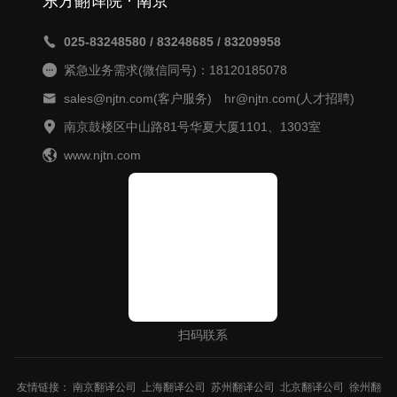
东方翻译院 · 南京
025-83248580 / 83248685 / 83209958
紧急业务需求(微信同号)：18120185078
sales@njtn.com(客户服务) hr@njtn.com(人才招聘)
南京鼓楼区中山路81号华夏大厦1101、1303室
www.njtn.com
扫码联系
友情链接：
南京翻译公司
上海翻译公司
苏州翻译公司
北京翻译公司
徐州翻