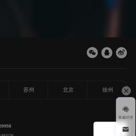
苏州
北京
徐州
1v1
客服经理
微信扫
209958
关注
85078