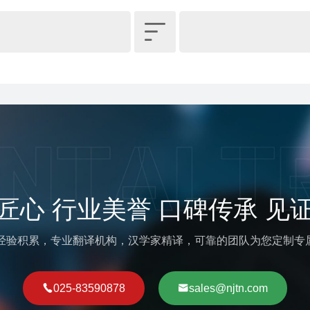

匠心 行业美誉 口碑传承 见
译经验积累，专业翻译机构，汉学家精译，可靠的团队为您定制专
025-83590878
sales@njtn.com