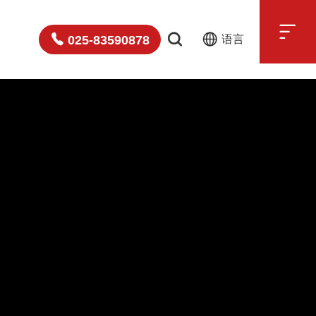

025-83590878
语言
中文
English