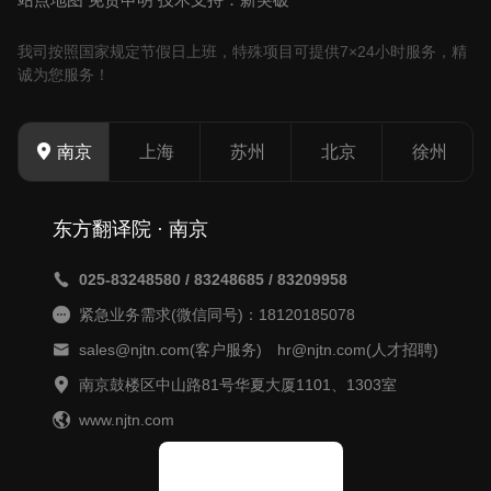
我司按照国家规定节假日上班，特殊项目可提供7×24小时服务，精
诚为您服务！
上海
苏州
北京
徐州
南京
东方翻译院 · 南京
025-83248580 / 83248685 / 83209958
紧急业务需求(微信同号)：18120185078
sales@njtn.com(客户服务) hr@njtn.com(人才招聘)
南京鼓楼区中山路81号华夏大厦1101、1303室
www.njtn.com