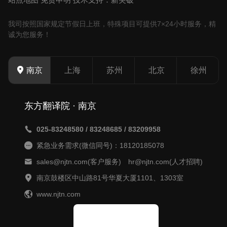
我司按照国家规定节假日上班，特殊项目可提供7×24小时服务，精
诚为您服务！
上海
苏州
北京
徐州
南京
东方翻译院 · 南京
025-83248580 / 83248685 / 83209958
紧急业务需求(微信同号)：18120185078
sales@njtn.com(客户服务) hr@njtn.com(人才招聘)
南京鼓楼区中山路81号华夏大厦1101、1303室
www.njtn.com